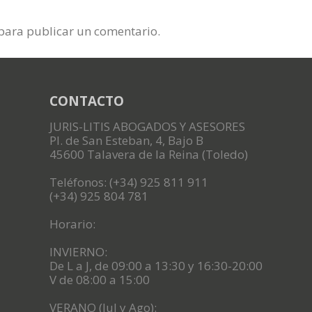
para publicar un comentario.
CONTACTO
JURIS-LITIS ABOGADOS Y ASESORES
Pl. de San Esteban, 4, Bajo B
45600 Talavera de la Reina (Toledo)
Teléfonos: (+34) 925 811 911
(+34) 925 804 781
Horario:
INVIERNO:
De L a J, de 09:00 a 13:30 y 16:30-20:00
V de 08:00 a 15:00
VERANO (Jul y Ago):