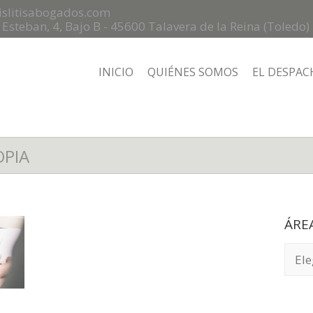
islitisabogados.com
n Esteban, 4, Bajo B - 45600 Talavera de la Reina (Toledo)
INICIO
QUIÉNES SOMOS
EL DESPAC
OPIA
ÁRE
ÁREA