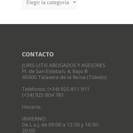
CONTACTO
JURIS-LITIS ABOGADOS Y ASESORES
Pl. de San Esteban, 4, Bajo B
45600 Talavera de la Reina (Toledo)
Teléfonos: (+34) 925 811 911
(+34) 925 804 781
Horario:
INVIERNO:
De L a J, de 09:00 a 13:30 y 16:30-
20:00