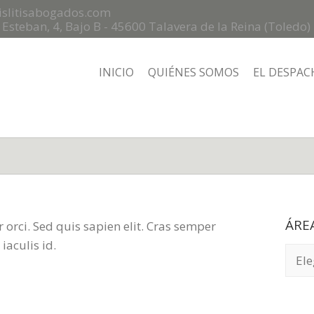
islitisabogados.com
n Esteban, 4, Bajo B - 45600 Talavera de la Reina (Toledo)
INICIO
QUIÉNES SOMOS
EL DESPAC
ÁRE
or orci. Sed quis sapien elit. Cras semper
 iaculis id.
ÁREA