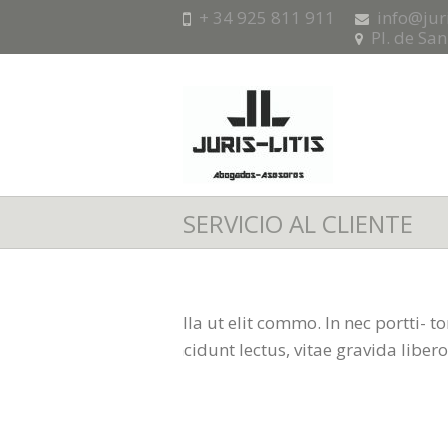
+ 34 925 811 911
info@jur
Pl. de Sa
SERVICIO AL CLIENTE
Lulla ut elit commo. In nec portti- t
tincidunt lectus, vitae gravida libero