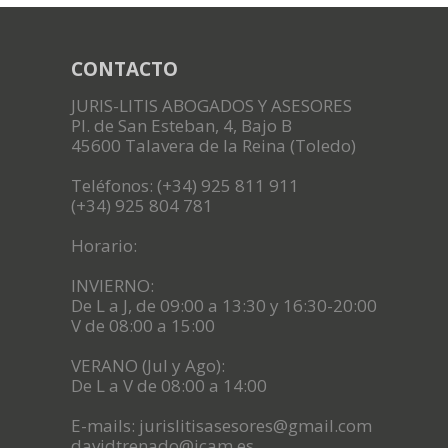
CONTACTO
JURIS-LITIS ABOGADOS Y ASESORES
Pl. de San Esteban, 4, Bajo B
45600 Talavera de la Reina (Toledo)
Teléfonos: (+34) 925 811 911
(+34) 925 804 781
Horario:
INVIERNO:
De L a J, de 09:00 a 13:30 y 16:30-20:00
V de 08:00 a 15:00
VERANO (Jul y Ago):
De L a V de 08:00 a 14:00
E-mails: jurislitisasesores@gmail.com
davidtrenado@icam.es