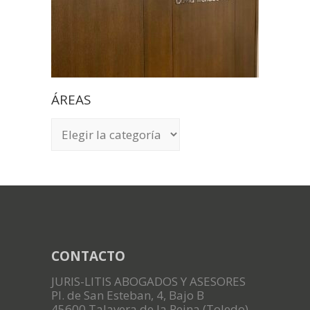
ÁREAS
ÁREAS
CONTACTO
JURIS-LITIS ABOGADOS Y ASESORES
Pl. de San Esteban, 4, Bajo B
45600 Talavera de la Reina (Toledo)