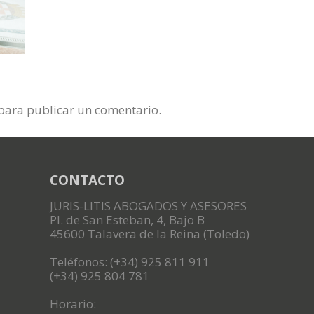
para publicar un comentario.
CONTACTO
JURIS-LITIS ABOGADOS Y ASESORES
Pl. de San Esteban, 4, Bajo B
45600 Talavera de la Reina (Toledo)
Teléfonos: (+34) 925 811 911
(+34) 925 804 781
Horario: