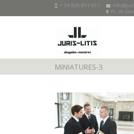
+ 34 925 811 911
info@jur
Pl. de Sa
MINIATURES-3