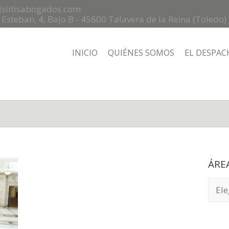
islitisabogados.com
n Esteban, 4, Bajo B - 45600 Talavera de la Reina (Toledo)
INICIO
QUIÉNES SOMOS
EL DESPAC
ÁRE
ÁREA