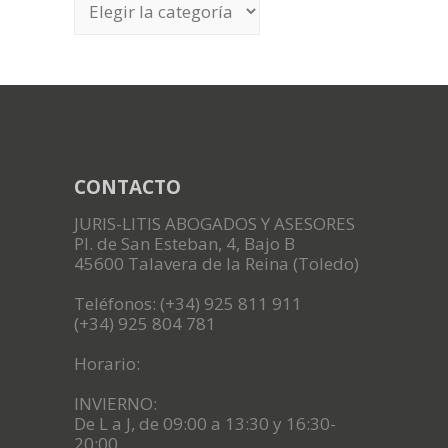
CONTACTO
JURIS-LITIS ABOGADOS Y ASESORES
Pl. de San Esteban, 4, Bajo B
45600 Talavera de la Reina (Toledo)
Teléfonos: (+34) 925 811 911
(+34) 925 804 781
Horario:
INVIERNO:
De L a J, de 09:00 a 13:30 y 16:30-
20:00