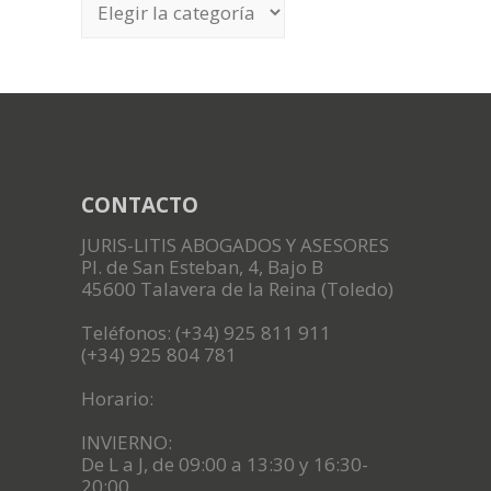
CONTACTO
JURIS-LITIS ABOGADOS Y ASESORES
Pl. de San Esteban, 4, Bajo B
45600 Talavera de la Reina (Toledo)
Teléfonos: (+34) 925 811 911
(+34) 925 804 781
Horario:
INVIERNO:
De L a J, de 09:00 a 13:30 y 16:30-
20:00